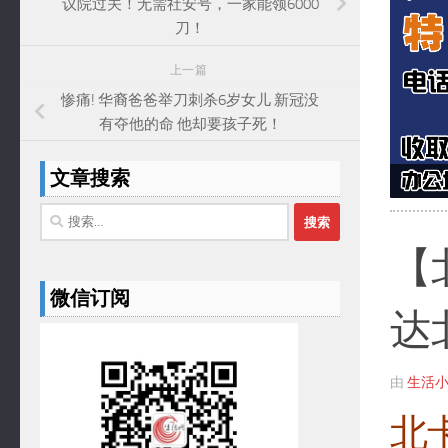
议院过关！无需社安号，一家能领6000
刀！
上一篇
惨痛! 华裔爸爸举刀刺杀6岁女儿 新冠没
有夺他的命 他却要孩子死！
文章搜索
搜
索：
【
微信订阅
达
由
生活小
北