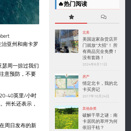
🔥热门阅读
北美
ert
美国这家杂货店开
向佐治亚州和南卡罗
门就放“大招”！ 所
有商品完全免费！
没有套路！
2024年6月11日
着亚瑟周一掠过我们
别注意预防，不要
房产
情定北卡，我的北
卡买房记
-40英里/小时
2017年10月24日
风。州长还表示，
其他杂类
破解干旱之谜：南
卡居民的草坪为何
y）在周日发布的新
依旧干枯？