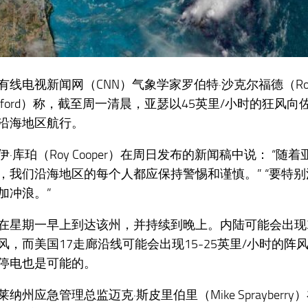
有线电视新闻网（CNN）气象学家罗伯特·沙克尔福德（Rob
ckelford）称，截至周一清晨，亚瑟以45英里/小时的狂风
沿海地区航行。
伊·库珀（Roy Cooper）在周日发布的新闻稿中说： “随
，我们沿海地区的每个人都应保持警惕和谨慎。” “要特
加冲浪。”
在星期一早上到达该州，并持续到晚上。内陆可能会出现20
风，而美国17走廊沿线可能会出现15-25英里/小时的阵
停电也是可能的。
纳州应急管理总监迈克·斯皮里伯里（Mike Sprayberr