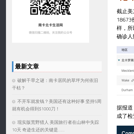
截止美
186
样，所
确诊人
最新文章
破解干旱之谜：南卡居民的草坪为何依旧
干枯？
不开车就发钱？美国还有这种好事 坚持5周
据报道
就有机会得到$1000刀！
成了检
现实版荒野猎人 美国旅行者在山林中失踪
10天 奇迹生还的关键是……