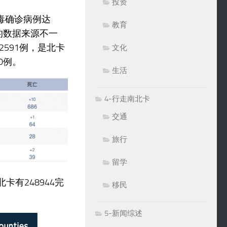
投资
毒确诊病例达
教育
的数据来源不一
591例，是北卡
文化
0例。
生活
4-行走南北卡
交通
旅行
留学
有248944完
移民
5-新闻综述