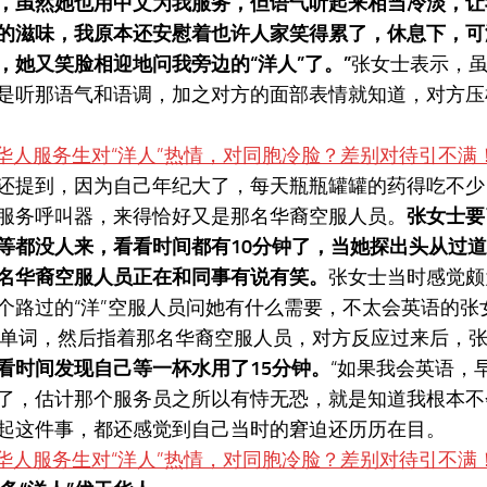
，虽然她也用中文为我服务，但语气听起来相当冷淡，让
的滋味，我原本还安慰着也许人家笑得累了，休息下，可
，她又笑脸相迎地问我旁边的“洋人”了。”
张女士表示，
是听那语气和语调，加之对方的面部表情就知道，对方压
还提到，因为自己年纪大了，每天瓶瓶罐罐的药得吃不少
服务呼叫器，来得恰好又是那名华裔空服人员。
张女士要
等都没人来，看看时间都有10分钟了，当她探出头从过
名华裔空服人员正在和同事有说有笑。
张女士当时感觉颇
个路过的“洋”空服人员问她有什么需要，不太会英语的张
ter”单词，然后指着那名华裔空服人员，对方反应过来后，
看时间发现自己等一杯水用了15分钟。
“如果我会英语，
了，估计那个服务员之所以有恃无恐，就是知道我根本不
起这件事，都还感觉到自己当时的窘迫还历历在目。