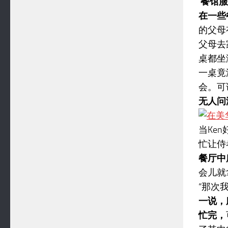
餐馆服
在一些
的父母
父母去
桌都坐
一桌竟
会。可
无人问
当Ke
忙让侍
餐厅中
会儿就
“那次
一说，
忙完，