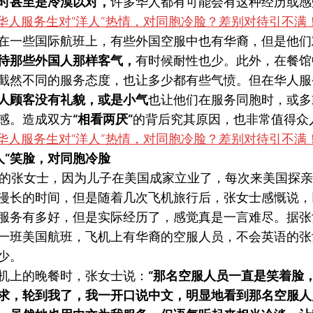
时
甚至是冷漠以对，
许多华人都有可能会有这种经历或感
在一些国际航班上，有些外国空服中也有华裔，但是他们
待那些外国人那样客气，
有时候耐性也少。此外，在餐馆
截然不同的服务态度，也让多少都有些气愤。但在华人服
人顾客没有礼貌，或是小气
也让他们在服务同胞时，或多
感。造成双方
“相看两厌”
的背后究其原因，也非常值得众
人”笑脸，对同胞冷脸
岁的张女士，因为儿子在美国成家立业了，每次来美国探
漫长的时间，但是随着几次飞机旅行后，张女士感慨说，
服务有多好，但是实际经历了，感觉真是一言难尽。据张
一班美国航班，飞机上有华裔的空服人员，不会英语的张
少。
机上的晚餐时，张女士说：
“那名空服人员一直是笑着脸
求，轮到我了，我一开口说中文，明显地看到那名空服人