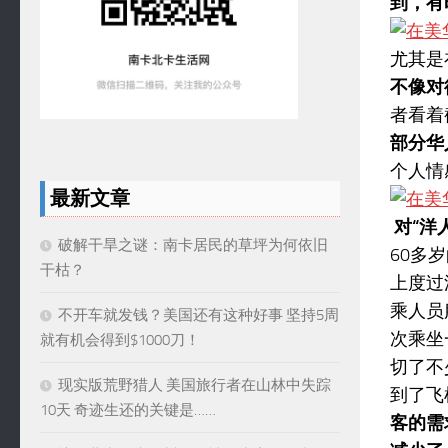
到，有
尤其是
不像对
者看着
部分华
个人情
最新文章
对“洋
破解干旱之谜：南卡居民的草坪为何依旧
60多
干枯？
上度过
乘人员
不开车就发钱？美国还有这种好事 坚持5周
次乘坐
就有机会得到$1000刀！
切了不
现实版荒野猎人 美国旅行者在山林中失踪
到了飞
10天 奇迹生还的关键是……
客的需