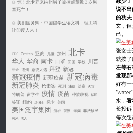
减少了
惊！北卡罗来纳州男子被控虐童致 3 岁男
说不出
童死亡！
的功夫
美副国务卿：中国留学生读文科，理工科
文，但
让印度人来！
己。
北卡
张女士
亚裔
加州
Costco
儿童
CDC
就按了
华人
华裔
南卡
川普
口罩
回国
学校
左等右
拜登
新冠
德州
总统大选
年金
新冠病毒
发现那
新冠疫情
新冠疫苗
好有一
新冠肺炎
枪击案
死刑
法案
油价
火灾
“wa
疫情
疫苗
特朗普
留学生
种族歧视
移民
水，
看
纽约
签证
绿卡
美国
纾困金
长投诉
美国泛宇集团
航班
诈骗
非法移民
警察
每次想
黑人
飓风