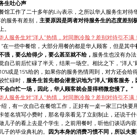
务生吐心声
餐馆工作了二十多年的Lily表示，之所以华人服务生对待
客的服务有差别，
主要原因是两者对待服务生的态度差别
上。
y说：“在一些中餐馆，大部分用餐的都是华人顾客，但是其中
不强，要么给得少，要么甚至就不给，
服务生也没有办法
觉自己前后忙碌了半天，结果一场空。相比之下，“洋人”
10%或是15%给的，如果你的服务热情周到，对方还会给
较忙碌时，
服务生首先都会潜意识地为“洋人”顾客服务
不会白忙一场，
因此，华人顾客就会显得稍微怠慢了。”
ly介绍，有一次自己在餐馆工作，正好有一桌一家三口快要
卡签名填写小费时，那名母亲看见了立刻制止，还说干什
做儿子的看上去是个学生，之前用餐时，听他们谈话内容
儿子的毕业典礼的。
因为本身的消费习惯不同，所以夫妻