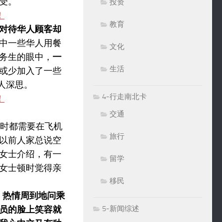
受。
投资
教育
对待华人顾客却
中一些华人用餐
文化
务生的眼中，
一
生活
或少加入了一些
人深思。
4-行走南北卡
交通
亲时都需要在飞机
旅行
以前人家总说空
女士介绍，有一
留学
女士顿时觉得亲
移民
，热情周到地问乘
员的脸上笑容就
5-新闻综述