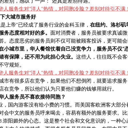
的差别，感叹了一声：“还真是差别待遇。”
下大城市服务好
就是上帝”已经成了服务行业的金科玉律，
在纽约、洛杉矶
服务态度相对好的多。
面对消费者，服务员被要求真诚微
答。态度恶劣的服务员则不仅可能被顾客投诉，更可能会
在小城市里，华人餐馆仗着自己没竞争力，服务员不仅“态
错有保障，还不用为此担心失业
。
这些人，往往既不会客
不守规矩。
城市有很多店在竞争，如果他们不想倒闭，就要追求服务
店在竞争，所以他们认为只要他们赚的钱够用就行。
华人服务员不喜欢接待同胞？
饮业，国内游客没有给小费的习惯。而美国客欧洲客大部分都
对会中文的服务员呼来喝去，容易有额外的服务要求。比
3.崇阳媚外的心态。这是整个社会和文化意识的，一种心