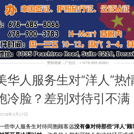
赞助商家（广告位：+1678-685-8086）
美华人服务生对“洋人”热
胞冷脸？差别对待引不满
2018年3月27日
一些华人服务生对待同胞顾客远
没有像对待那些“洋人”