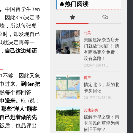
🔥热门阅读
。
中国留学生Ken
因此Ken决定带
峰，所以每张餐
菜时，却发现自己
北美
美国这家杂货店开
以就决定再等一
门就放“大招”！ 所
，自己这边却还
有商品完全免费！
没有套路！
2024年6月11日
巾不够，因此又急
房产
巾过来。
到Ken把
情定北卡，我的北
卡买房记
然每个都回答一
2017年10月24日
巾送来。
Ken说：
，
那些“洋人”顾客
其他杂类
自己赶着做的先
破解干旱之谜：南
卡居民的草坪为何
完饭后，也品评出
依旧干枯？