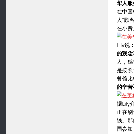
华人服
在中国
人”顾
在小费
Lil
的观念
人，感
是按照
餐馆比
的辛苦
据Li
正在刷
钱。那
国参加