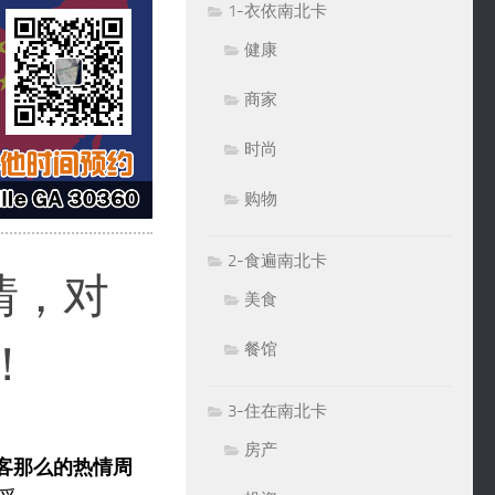
1-衣依南北卡
健康
商家
时尚
购物
2-食遍南北卡
情，对
美食
！
餐馆
3-住在南北卡
房产
顾客那么的热情周