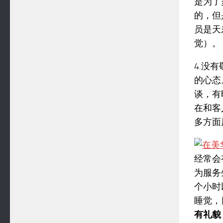
是为了
的，但
员是天
觉）。
4.没
的心态
谈，有
在和客
多方面
经常会
为服务
个小时
睡觉，
有礼貌