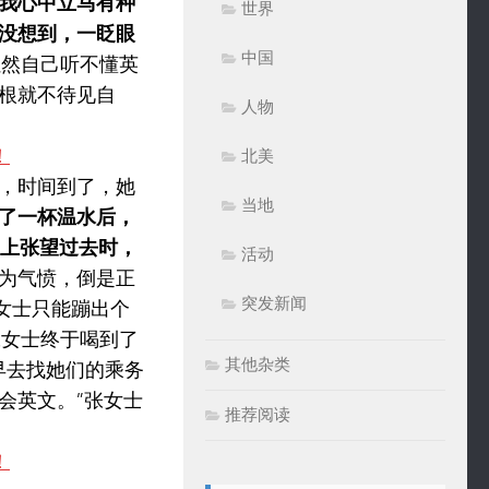
我心中立马有种
世界
没想到，一眨眼
中国
虽然自己听不懂英
根就不待见自
人物
北美
，时间到了，她
当地
了一杯温水后，
道上张望过去时，
活动
为气愤，倒是正
突发新闻
女士只能蹦出个
张女士终于喝到了
其他杂类
早去找她们的乘务
会英文。”张女士
推荐阅读