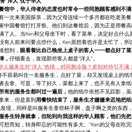
务“洋人”优于华人
餐馆中，华人侍者的态度也时常令一些同胞顾客感到不满
有一次来美国探亲，因为父母连续一个多月都在吃老美餐，
家中国餐馆打打牙祭。他们到达餐馆后，因为正是用餐高
满了人。当Ken和父母坐下时，看了菜单，决定好点什么
没有人前来问要点些什么，Ken原想着也许是太忙了，所
谁想到，
眼看着比自己晚坐上桌子的客人一一都点好了菜
津，
仔细看去，发现那些客人都是“洋人”。
n好不容易叫住一名服务生，点好了菜，却又发现桌上的纸
者去拿。可是，等了好久，菜都上来了，也不见有人拿纸
所有的服务生都叫过一遍后，
他的纸巾依然不见踪影，虽
拿来，但是直到
用餐快结束了，服务生才姗姗来迟地把纸
我发现，同样是叫服务生拿些杯子啊，盘子啊之类的东西
服务生转身就拿，但轮到向我这样的华人顾客，他们先把
可想而知，转身即忘的可能性有多大。”Ken的父母在吃