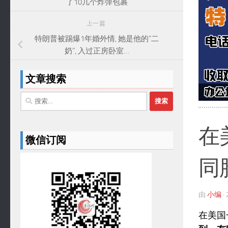
了10几个炸弹包裹
上一篇
特朗普被踢爆1年婚外情, 她是他的”二
奶”, 入过正房卧室…
文章搜索
搜
索：
在
微信订阅
同
由
小编
·
在美国