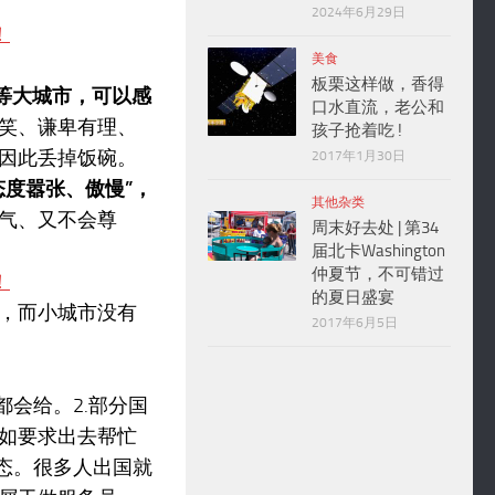
2024年6月29日
美食
板栗这样做，香得
等大城市，可以感
口水直流，老公和
笑、谦卑有理、
孩子抢着吃 !
因此丢掉饭碗。
2017年1月30日
度嚣张、傲慢”，
其他杂类
气、又不会尊
周末好去处 | 第34
届北卡Washington
仲夏节，不可错过
的夏日盛宴
，而小城市没有
2017年6月5日
会给。2.部分国
如要求出去帮忙
态。很多人出国就