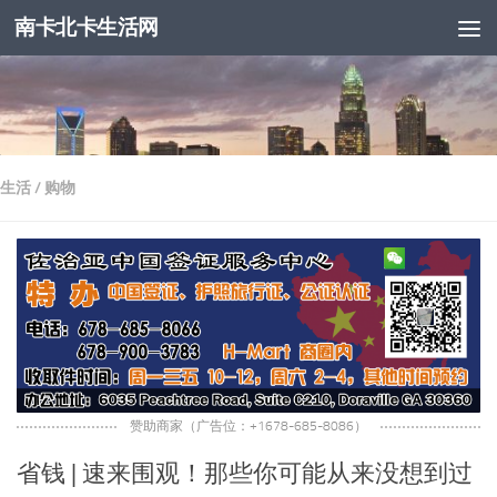
南卡北卡生活网
跳至内容
生活
/
购物
赞助商家（广告位：+1678-685-8086）
省钱 | 速来围观！那些你可能从来没想到过