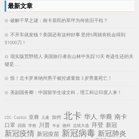
最新文章
破解干旱之谜：南卡居民的草坪为何依旧干枯？
不开车就发钱？美国还有这种好事 坚持5周就有机会得到
$1000刀！
现实版荒野猎人 美国旅行者在山林中失踪10天 奇迹生还的关
键是……
惊！北卡罗来纳州男子被控虐童致 3 岁男童死亡！
美副国务卿：中国留学生读文科，理工科让印度人来！
北卡
华人
华裔
南卡
亚裔
加州
Costco
儿童
CDC
川普
拜登
口罩
新冠
回国
学校
德州
总统大选
年金
新冠病毒
新冠疫情
新冠肺炎
新冠疫苗