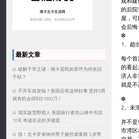
观和建
的后院
屋，可
会后悔
❆
1、超
最新文章
每个首
的看起
破解干旱之谜：南卡居民的草坪为何依旧
济人非
干枯？
就是不
不开车就发钱？美国还有这种好事 坚持5周
❆
就有机会得到$1000刀！
2、未
现实版荒野猎人 美国旅行者在山林中失踪
10天 奇迹生还的关键是……
并不是
市湾区
惊！北卡罗来纳州男子被控虐童致 3 岁男