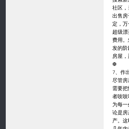
社区，
出售房
定，万
超级漂
费用。
发的阶
房屋，
❆
7、作
尽管房
需要把
者吱吱
为每一
论是房
产。这
几年内