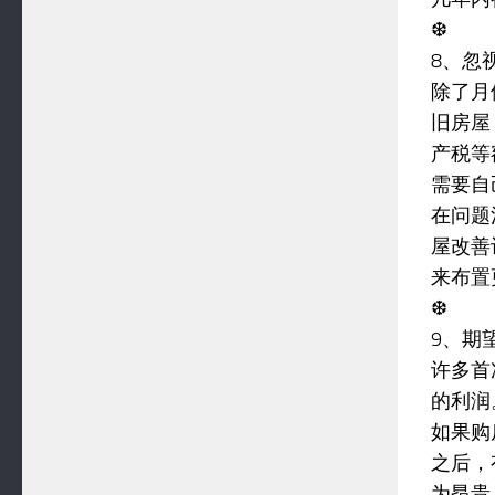
❆
8、忽
除了月
旧房屋
产税等
需要自
在问题
屋改善
来布置
❆
9、期
许多首
的利润
如果购
之后，
为昂贵