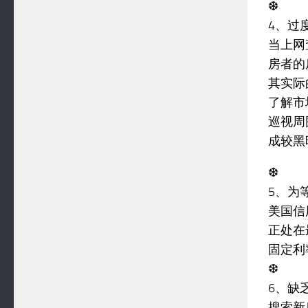
❆
4、过
当上网
房者的
其实际
了解市
巡视周
成较黑
❆
5、为
美国信
正处在
固定利
❆
6、缺
搜索新