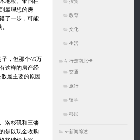
木地板、带围栏
投资
到最理想的房
教育
错了一步，可能
助。
文化
生活
子，但那个45万
4-行走南北卡
有这样的房产经
交通
失败最主要的原因
旅行
留学
移民
、洛杉矶和三藩
的是以现金收购
5-新闻综述