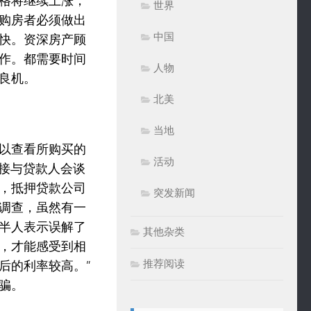
格将继续上涨，
世界
购房者必须做出
中国
快。资深房产顾
作。都需要时间
人物
良机。
北美
当地
以查看所购买的
活动
直接与贷款人会谈
，抵押贷款公司
突发新闻
调查，虽然有一
半人表示误解了
其他杂类
，才能感受到相
推荐阅读
后的利率较高。”
骗。