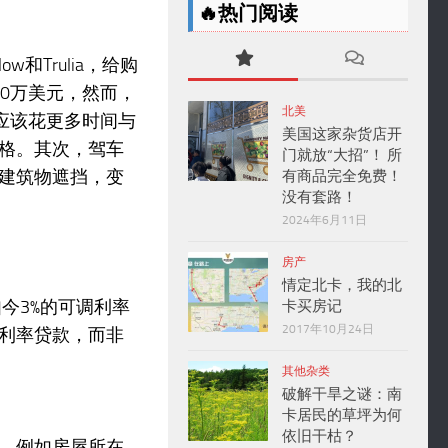
🔥热门阅读
和Trulia，给购
0万美元，然而，
北美
应该花更多时间与
美国这家杂货店开
格。其次，驾车
门就放“大招”！ 所
建筑物遮挡，变
有商品完全免费！
没有套路！
2024年6月11日
房产
情定北卡，我的北
今3%的可调利率
卡买房记
2017年10月24日
利率贷款，而非
其他杂类
破解干旱之谜：南
卡居民的草坪为何
依旧干枯？
，例如房屋所在