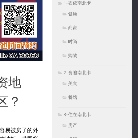
1-衣依南北卡
健康
商家
时尚
购物
2-食遍南北卡
资地
美食
区？
餐馆
3-住在南北卡
房产
容易被房子的外