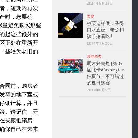
2024年6月29日
者，短期内再次
产时，您要确
美食
板栗这样做，香得
尽量避免购买那些
口水直流，老公和
的起这些额外的
孩子抢着吃 !
区正处在重新开
2017年1月30日
一些较为老旧的
其他杂类
周末好去处 | 第34
届北卡Washington
仲夏节，不可错过
的夏日盛宴
合同前，购房者
2017年6月5日
发霉的地下室或
仔细计算，并且
策。请记住，无
在买家推销房
确保自己在未来