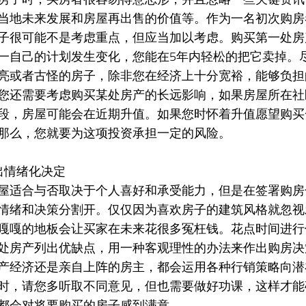
当地未来发展和房屋再出售的价值等。作为一名初次购房
子很可能不是考虑重点，但应当加以考虑。购买第一处房
一自己的计划发生变化，您能在5年内轻松的把它卖掉。
亮或者古怪的房子，除非您在经济上十分宽裕，能够负担
您还需要考虑购买某处房产的长远影响，如果房屋所在社
段，房屋可能会在近期升值。如果您时怀着升值愿望购买
那么，您就要为这项投资承担一定的风险。
出情绪化决定
屋适合与否取决于个人喜好和承受能力，但是在签署购房
情绪和决策分割开。仅仅因为喜欢房子的建筑风格就忽视
嘎嘎的地板会让买家在未来花很多冤枉钱。花点时间进行
处房产列出优缺点，用一种客观理性的办法来作出购房决
产经济还是亲自上阵的房主，都会运用各种行销策略向潜
时，请您多听取不同意见，但也需要做好功课，这样才能
都会对将要购买的房子感到满意。