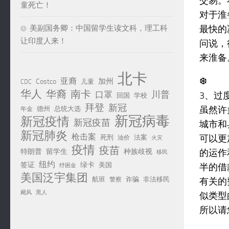
交易。
童死亡！
对于淮
美副国务卿：中国留学生读文科，理工科
最快的
让印度人来！
问说，
来淮备
北卡
❆
亚裔
加州
Costco
儿童
CDC
华人
华裔
南卡
川普
口罩
3、过
回国
学校
拜登
新冠
虽然许
德州
总统大选
年金
新冠病毒
新冠疫情
新冠疫苗
城市和
新冠肺炎
枪击案
可以更
死刑
法案
油价
火灾
疫情
疫苗
特朗普
留学生
种族歧视
的运作
移民
纽约
签证
绿卡
美国
半的借
纾困金
美国泛宇集团
航班
诈骗
非法移民
警察
有关的
黑人
飓风
似类型
所以请