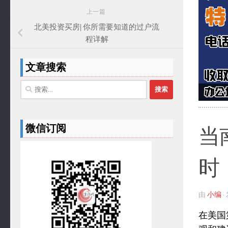
上一篇
北美投资买房| 你所需要知道的过户流
程详解
文章搜索
搜
索：
微信订阅
当
时
由
小编
在美国