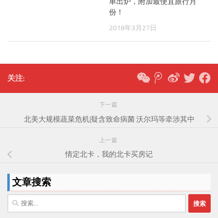
单出炉，附加最便宜旅行月
份！
2018年3月27日
关注:
下一篇
北美大规模蔬菜危机|疑含致命病菌 沃尔玛等牵涉其中
上一篇
情定北卡，我的北卡买房记
文章搜索
搜
索：