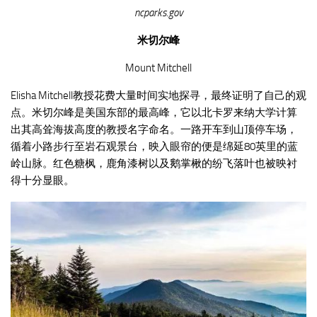
ncparks.gov
米切尔峰
Mount Mitchell
Elisha Mitchell教授花费大量时间实地探寻，最终证明了自己的观
点。米切尔峰是美国东部的最高峰，它以北卡罗来纳大学计算
出其高耸海拔高度的教授名字命名。一路开车到山顶停车场，
循着小路步行至岩石观景台，映入眼帘的便是绵延80英里的蓝
岭山脉。红色糖枫，鹿角漆树以及鹅掌楸的纷飞落叶也被映衬
得十分显眼。