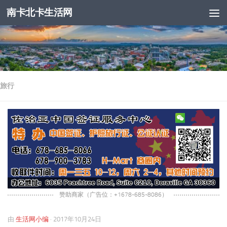
南卡北卡生活网
跳至内容
旅行
赞助商家（广告位：+1678-685-8086）
由
生活网小编
·
2017年10月24日