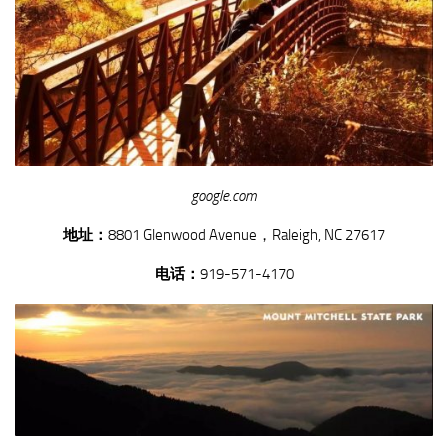
google.com
地址：
8801 Glenwood Avenue，Raleigh, NC 27617
电话：
919-571-4170