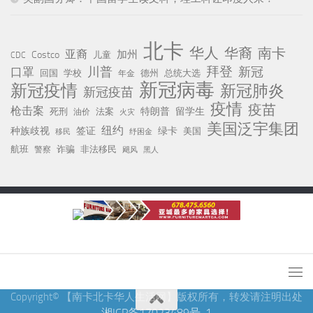
北卡
华人
华裔
南卡
亚裔
加州
Costco
儿童
CDC
川普
拜登
口罩
新冠
回国
学校
德州
总统大选
年金
新冠病毒
新冠疫情
新冠肺炎
新冠疫苗
疫情
疫苗
枪击案
特朗普
留学生
死刑
法案
油价
火灾
美国泛宇集团
纽约
种族歧视
签证
绿卡
美国
移民
纾困金
航班
诈骗
非法移民
警察
黑人
飓风
Copyright© 【南卡北卡华人生活网】版权所有，转发请注明出处
湘ICP备17023489号-1