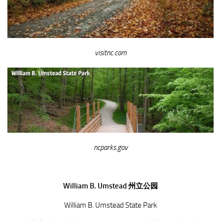
visitnc.com
ncparks.gov
William B. Umstead 州立公园
William B. Umstead State Park