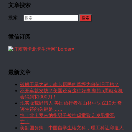
文章搜索
搜索：
微信订阅
最新文章
破解干旱之谜：南卡居民的草坪为何依旧干枯？
不开车就发钱？美国还有这种好事 坚持5周就有机
会得到$1000刀！
现实版荒野猎人 美国旅行者在山林中失踪10天 奇
迹生还的关键是……
惊！北卡罗来纳州男子被控虐童致 3 岁男童死
亡！
美副国务卿：中国留学生读文科，理工科让印度人