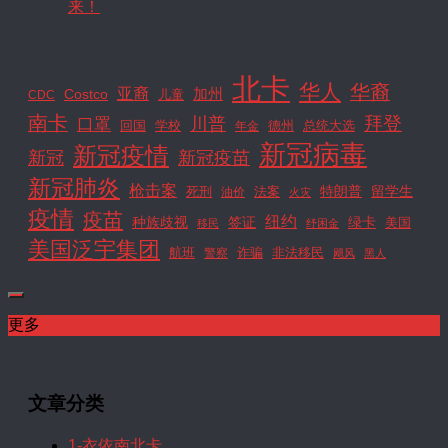
来！
北卡
华人
华裔
亚裔
Costco
加州
CDC
儿童
南卡
拜登
川普
口罩
回国
学校
德州
年金
总统大选
新冠病毒
新冠疫情
新冠
新冠疫苗
新冠肺炎
枪击案
特朗普
死刑
法案
留学生
油价
火灾
疫情
疫苗
纽约
种族歧视
签证
绿卡
美国
移民
纾困金
美国泛宇集团
航班
诈骗
警察
非法移民
飓风
黑人
更多
文章分类
1-衣依南北卡