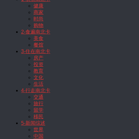
健康
商家
时尚
购物
2-食遍南北卡
美食
餐馆
3-住在南北卡
房产
投资
教育
文化
生活
4-行走南北卡
交通
旅行
留学
移民
5-新闻综述
世界
中国