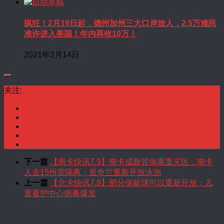
疯狂！2月19日起，德州加州三大口岸放人，2.5万难民
准许进入美国！年内再收10万！
2021年2月14日
关注:
下一篇
【南卡快讯7.9】南卡成新管病毒重灾区，南卡
人去15州需隔离；里奇兰重新开放泳池
上一篇
【北卡快讯7.9】部分保龄球可以重新开放；儿
童看护中心病毒爆发