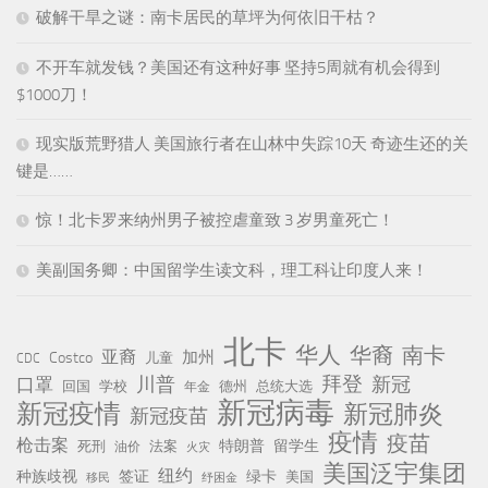
破解干旱之谜：南卡居民的草坪为何依旧干枯？
不开车就发钱？美国还有这种好事 坚持5周就有机会得到
$1000刀！
现实版荒野猎人 美国旅行者在山林中失踪10天 奇迹生还的关
键是……
惊！北卡罗来纳州男子被控虐童致 3 岁男童死亡！
美副国务卿：中国留学生读文科，理工科让印度人来！
北卡
华人
华裔
南卡
亚裔
加州
Costco
儿童
CDC
川普
拜登
口罩
新冠
回国
学校
德州
总统大选
年金
新冠病毒
新冠疫情
新冠肺炎
新冠疫苗
疫情
疫苗
枪击案
特朗普
留学生
死刑
法案
油价
火灾
美国泛宇集团
纽约
种族歧视
签证
绿卡
美国
移民
纾困金