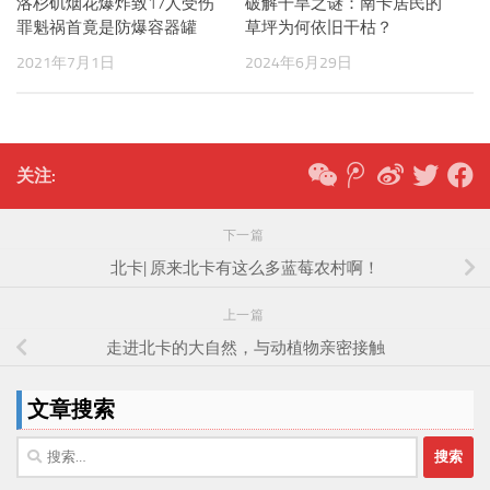
洛杉矶烟花爆炸致17人受伤
破解干旱之谜：南卡居民的
罪魁祸首竟是防爆容器罐
草坪为何依旧干枯？
2021年7月1日
2024年6月29日
关注:
下一篇
北卡| 原来北卡有这么多蓝莓农村啊！
上一篇
走进北卡的大自然，与动植物亲密接触
文章搜索
搜
索：