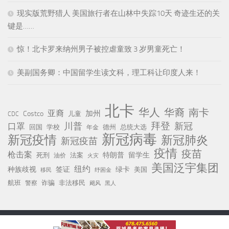
现实版荒野猎人 美国旅行者在山林中失踪10天 奇迹生还的关
键是……
惊！北卡罗来纳州男子被控虐童致 3 岁男童死亡！
美副国务卿：中国留学生读文科，理工科让印度人来！
北卡
华人
华裔
南卡
亚裔
加州
Costco
儿童
CDC
川普
拜登
口罩
新冠
回国
学校
德州
总统大选
年金
新冠病毒
新冠疫情
新冠肺炎
新冠疫苗
疫情
疫苗
枪击案
特朗普
留学生
死刑
法案
油价
火灾
美国泛宇集团
纽约
种族歧视
签证
绿卡
美国
移民
纾困金
航班
诈骗
非法移民
警察
黑人
飓风